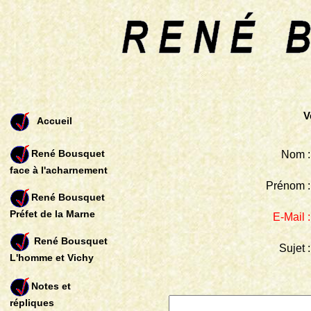
V
Accueil
René Bousquet
Nom 
face à l'acharnement
Prénom 
René Bousquet
Préfet de la Marne
E-Mail 
René Bousquet
Sujet 
L'homme et Vichy
Notes et
répliques